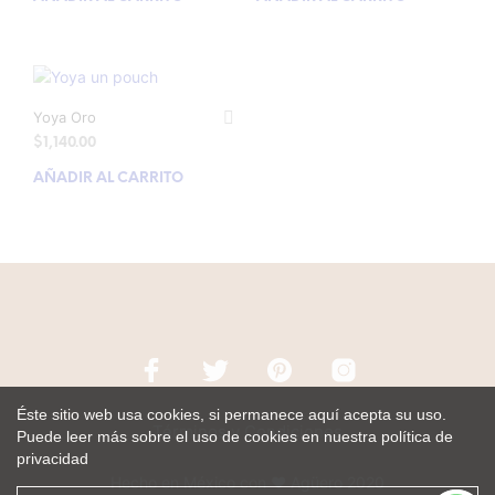
Yoya Oro
$
1,140.00
AÑADIR AL CARRITO
Éste sitio web usa cookies, si permanece aquí acepta su uso.
Términos y Condiciones
Puede leer más sobre el uso de cookies en nuestra política de
privacidad
Hecho en México con ♥ Agüero 2020