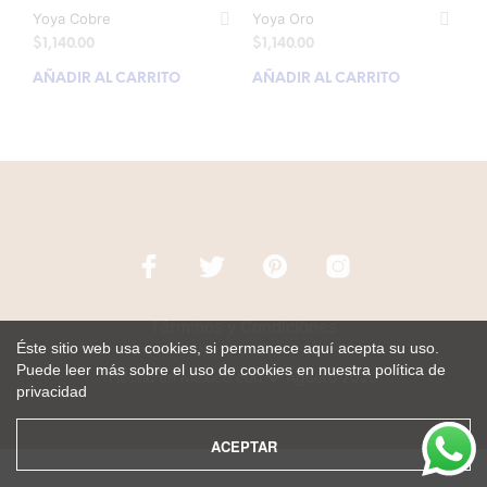
Yoya Cobre
Yoya Oro
$
1,140.00
$
1,140.00
AÑADIR AL CARRITO
AÑADIR AL CARRITO
Términos y Condiciones
Éste sitio web usa cookies, si permanece aquí acepta su uso.
Puede leer más sobre el uso de cookies en nuestra política de
Hecho en México con ♥ Agüero 2020
privacidad
ACEPTAR