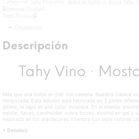
Categoría:
Tahy
Etiquetas:
Bolsa al hombro
,
Bolsa Tahy
,
Previous Product
Next Product
Descripción
Descripción
Tahy Vino · Most
Más que una bolsa en piel con cadena. Nuestra clásica v
temporada. Esta edición está fabricada en 3 pieles diferen
último, la tapa en piel color mostaza. En el interior encon
celular, llaves, cardholder, cubre bocas, alcohol en gel 
inspirada en los atardeceres intensos con esos colores c
+ Detalles: