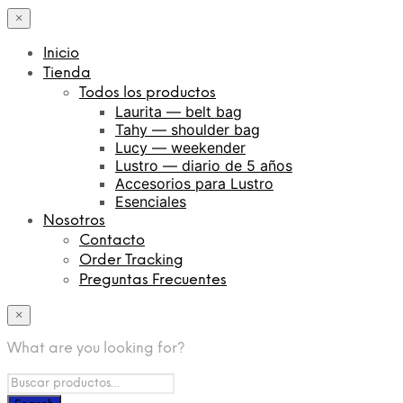
×
Inicio
Tienda
Todos los productos
Laurita — belt bag
Tahy — shoulder bag
Lucy — weekender
Lustro — diario de 5 años
Accesorios para Lustro
Esenciales
Nosotros
Contacto
Order Tracking
Preguntas Frecuentes
×
What are you looking for?