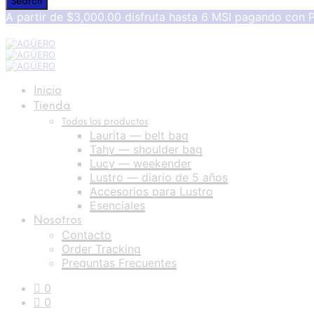
A partir de $3,000.00 disfruta hasta 6 MSI pagando con 
Inicio
Tienda
Todos los productos
Laurita — belt bag
Tahy — shoulder bag
Lucy — weekender
Lustro — diario de 5 años
Accesorios para Lustro
Esenciales
Nosotros
Contacto
Order Tracking
Preguntas Frecuentes
0
0