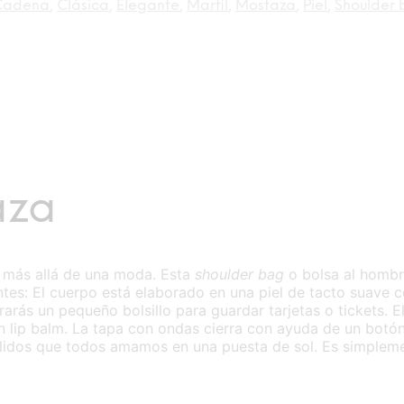
Cadena
,
Clásica
,
Elegante
,
Marfil
,
Mostaza
,
Piel
,
Shoulder
aza
a más allá de una moda. Esta
shoulder bag
o bolsa al homb
tes: El cuerpo está elaborado en una piel de tacto suave col
trarás un pequeño bolsillo para guardar tarjetas o tickets. 
y un lip balm. La tapa con ondas cierra con ayuda de un bot
álidos que todos amamos en una puesta de sol. Es simpleme