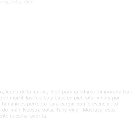
 bag
,
Tahy
,
Vino
ro
,
ícono de la marca, llegó para quedarse temporada tras
or marfil, los fuelles y base en piel color vino y por
El tamaño es perfecto para cargar con lo esencial: tu
ón de imán. Nuestra bolsa Tahy Vino · Mostaza, está
nte nuestra favorita.