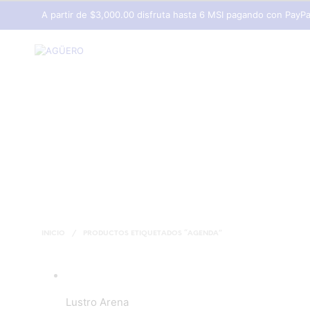
A partir de $3,000.00 disfruta hasta 6 MSI pagando con PayPa
INICIO
/
PRODUCTOS ETIQUETADOS “AGENDA”
Add to wishlist
Lustro Arena