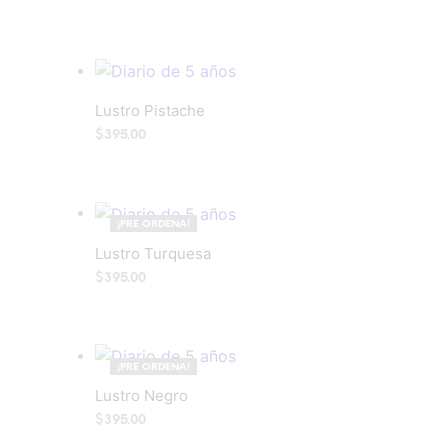
LEER MÁS
Add to wishlist
Lustro Pistache
$
395.00
AÑADIR AL CARRITO
Add to wishlist
¡PRE ORDENA!
Lustro Turquesa
$
395.00
LEER MÁS
Add to wishlist
¡PRE ORDENA!
Lustro Negro
$
395.00
LEER MÁS