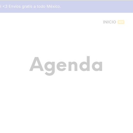
l <3 Envíos gratis a todo México.
INICIO
Agenda