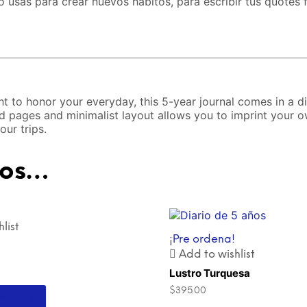
lo usas para crear nuevos hábitos, para escribir tus quotes 
ght to honor your everyday, this 5-year journal comes in a 
tted pages and minimalist layout allows you to imprint your 
our trips.
mos…
list
¡Pre ordena!
Add to wishlist
Lustro Turquesa
$
395.00
carrito