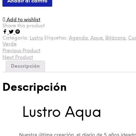
Añadir al carrito
Add to wishlist
Share this product
Categoría:
Lustro
Etiquetas:
Agenda
,
Aqua
,
Bitácora
,
Cu
Verde
Previous Product
Next Product
Descripción
Descripción
Lustro Aqua
Nuestra última creación, el diario de 5 años i
deado 