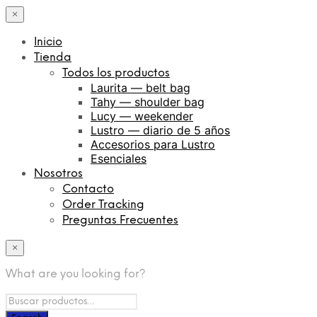
×
Inicio
Tienda
Todos los productos
Laurita — belt bag
Tahy — shoulder bag
Lucy — weekender
Lustro — diario de 5 años
Accesorios para Lustro
Esenciales
Nosotros
Contacto
Order Tracking
Preguntas Frecuentes
×
What are you looking for?