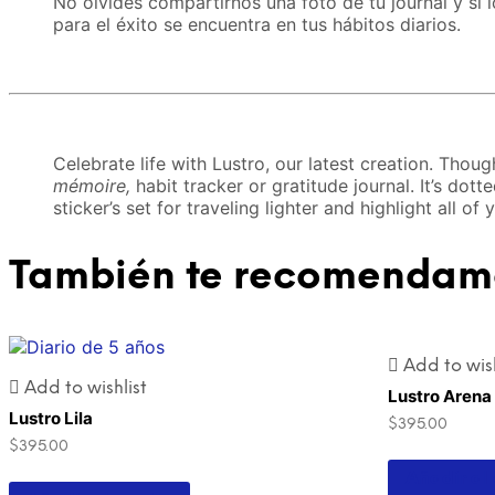
No olvides compartirnos una foto de tu journal y si 
para el éxito se encuentra en tus hábitos diarios.
Celebrate life with Lustro, our latest creation. Thou
mémoire,
habit tracker or gratitude journal. It’s do
sticker’s set for traveling lighter and highlight all of y
También te recomenda
Add to wish
Add to wishlist
Lustro Arena
Lustro Lila
$
395.00
$
395.00
Añadir al 