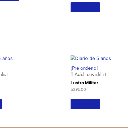
Leer más
¡Pre ordena!
list
Add to wishlist
Lustro Militar
$
395.00
Leer más