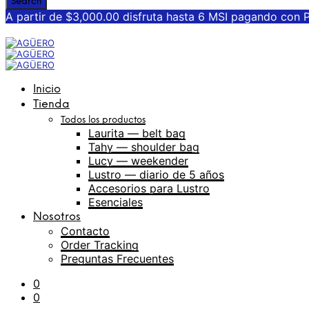
A partir de $3,000.00 disfruta hasta 6 MSI pagando con 
Inicio
Tienda
Todos los productos
Laurita — belt bag
Tahy — shoulder bag
Lucy — weekender
Lustro — diario de 5 años
Accesorios para Lustro
Esenciales
Nosotros
Contacto
Order Tracking
Preguntas Frecuentes
0
0