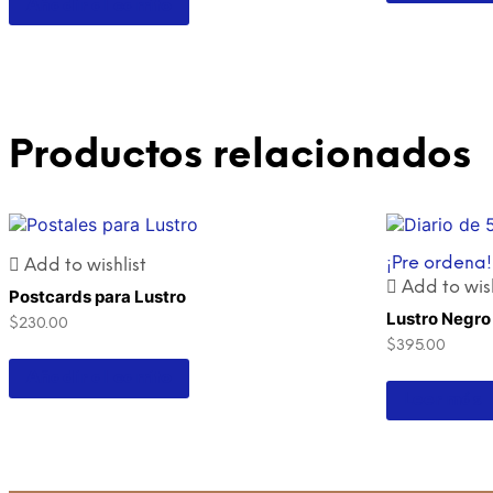
Añadir al carrito
Productos relacionados
¡Pre ordena!
Add to wishlist
Add to wish
Postcards para Lustro
Lustro Negro
$
230.00
$
395.00
Añadir al carrito
Leer más