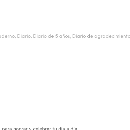
aderno
,
Diario
,
Diario de 5 años
,
Diario de agradecimient
para honrar y celebrar tu día a día.